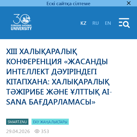
Ескі сайтқа сілтеме
KZ
RU
EN
XIII ХАЛЫҚАРАЛЫҚ
КОНФЕРЕНЦИЯ «ЖАСАНДЫ
ИНТЕЛЛЕКТ ДӘУІРІНДЕГІ
КІТАПХАНА: ХАЛЫҚАРАЛЫҚ
ТӘЖІРИБЕ ЖӘНЕ ҰЛТТЫҚ AI-
SANA БАҒДАРЛАМАСЫ»
SMART.ENU
ЕҰУ ЖАҢАЛЫҚТАРЫ
29.04.2026
353