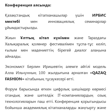
Конференция аясында:
Қазақстандық кітапханашылар үшін
ИРБИС
мектебі
мен инновациялық семинарлар
ұйымдастырылды.
Жиын
Ұлттық кітап күнімен
және Тараздағы
Халықаралық қолөнер фестивалімен тұспа-тұс келіп,
ғылым мен мәдениеттің бірегей диалог алаңына
айналды.
Экономист Берлин Иришевтің әлемге әйгілі модель
Алла Ильчунның 100 жылдығына арналған
«QAZAQ
FASHION»
кітабының тұсаукесері өтті.
Форум барысында өткен цифрлық шешімдер көрмесі
отандық және шетелдік IT-компаниялардың озық
технологияларын паш етті. Конференция қорытындысы
бойынша академиялық кітапханаларды жаңғырту және