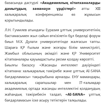
базасында дәстүрлі
«Академиялық кітапханаларды
дамытудың заманауи үрдістері»
атты XIII
халықаралық конференциясы өз жұмысын
қорытындылады.
Л.Н. Гумилев атындағы Еуразия ұлттық университетінің
бастамасымен жыл сайын өткізілетін бұл беделді форум
биыл М.Х. Дулати университетінде жалғасын тапты.
Шараға ҚР Ғылым және жоғары білім министрлігі,
Жамбыл облысының әкімдігі және ҚР Университет
кітапханалары қауымдастығы ресми қолдау көрсетті.
Биылғы басқосу «Жасанды интеллект дәуіріндегі
кітапхана: халықаралық тәжірибе және ұлттық AI-SANA
бағдарламасы» тақырыбына арналды. ЕНУ мамандары,
халықаралық сарапшылар мен IT-ғалымдар
академиялық ортада жасанды интеллектіні қолданудың
жаһандық тәжірибесін талдап,
«AI-SANA»
ұлттық
бағдарламасын іске асыру тетіктерін талқылады.